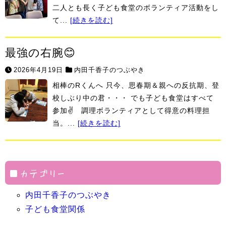
二人とも長く子ども食堂のボランティア活動をし
て...
[続きを読む]
最強の右腕😊
2026年4月19日
内田千香子のつぶやき
相棒のRくんへ 只今、思春期＆親への反抗期、登
校しぶり中の君・・・ でも子ども食堂はすべて
参加✌ 調理ボランティアとして得意の料理担
当。...
[続きを読む]
カテゴリー
内田千香子のつぶやき
子ども食堂関係