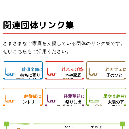
関連団体リンク集
子ども料理教室
ひとり親家庭の
子どもたちと親
でお母さんのお
お母さんと子ど
子ども食堂＆プ
御さんの居場所
手伝いができる
もの居場所！カ
ロの先生による
さまざまなご家庭を支援している団体のリンク集です。
＆子どもたちの
ようになろう！
フェランチ（軽
ひとり親家庭、
ダンスレッス
里やまの自然や
ぜひこちらもご活用ください。
成長を支える無
体験型子ども食
食＆弁当）＆食
障がい者のいる
ン。
農業体験、キャ
料塾
堂
材配布！
ご家庭を愛情い
練習日には夕食
ンプ等の野外活
絆
絆
絆
絆倶楽部について
絆れんげ塾について
絆カフェに
子どもの気
料理の基
楽しい親
っぱいの手作り
と食材配布でお
動を通じて子ど
持ちに寄り
本や家庭
子のひと
ご飯＆食材配布
母さんをサポー
もたちの心の成
添う無料
料理を学
ときを！
倶
れ
カ
で支援！
ト！
長を支援します
塾！
ぶ！
絆
絆
里
絆御飯について
絆蓮華組について
里やま絆村
楽
フードパ
ん
地域のお
フ
思いきり
ントリ
祭りに出
太陽の下
ー！
演中！
で遊ぼ
御
蓮
や
部
げ
ェ
う！
飯
華
ま