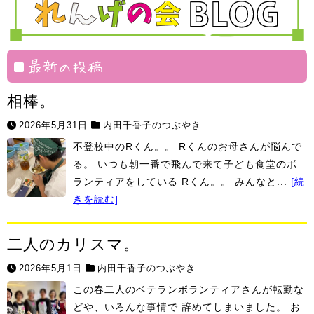
塾
組
絆
村
最新の投稿
相棒。
2026年5月31日
内田千香子のつぶやき
不登校中のRくん。。 Rくんのお母さんが悩んで
る。 いつも朝一番で飛んで来て子ども食堂のボ
ランティアをしている Rくん。。 みんなと...
[続
きを読む]
二人のカリスマ。
2026年5月1日
内田千香子のつぶやき
この春二人のベテランボランティアさんが転勤な
どや、いろんな事情で 辞めてしまいました。 お