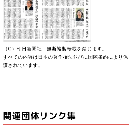
（C）朝日新聞社 無断複製転載を禁じます。
すべての内容は日本の著作権法並びに国際条約により保
護されています。
関連団体リンク集
子ども料理教室
ひとり親家庭の
子どもたちと親
でお母さんのお
お母さんと子ど
子ども食堂＆プ
御さんの居場所
手伝いができる
もの居場所！カ