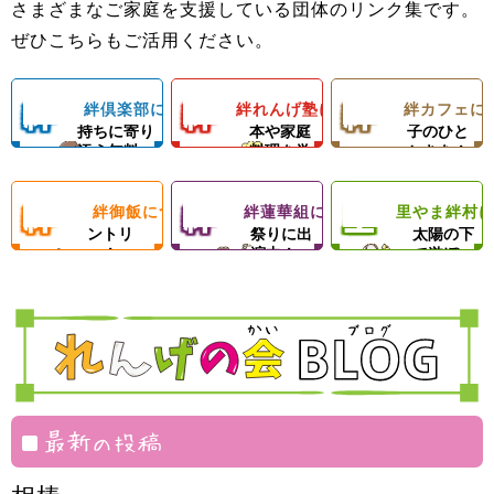
ロの先生による
さまざまなご家庭を支援している団体のリンク集です。
＆子どもたちの
ようになろう！
フェランチ（軽
ひとり親家庭、
ダンスレッス
里やまの自然や
ぜひこちらもご活用ください。
成長を支える無
体験型子ども食
食＆弁当）＆食
障がい者のいる
ン。
農業体験、キャ
料塾
堂
材配布！
ご家庭を愛情い
練習日には夕食
ンプ等の野外活
絆
絆
絆
絆倶楽部について
絆れんげ塾について
絆カフェに
子どもの気
料理の基
楽しい親
っぱいの手作り
と食材配布でお
動を通じて子ど
持ちに寄り
本や家庭
子のひと
ご飯＆食材配布
母さんをサポー
もたちの心の成
添う無料
料理を学
ときを！
倶
れ
カ
で支援！
ト！
長を支援します
塾！
ぶ！
絆
絆
里
絆御飯について
絆蓮華組について
里やま絆村
楽
フードパ
ん
地域のお
フ
思いきり
ントリ
祭りに出
太陽の下
ー！
演中！
で遊ぼ
御
蓮
や
部
げ
ェ
う！
飯
華
ま
塾
組
絆
村
最新の投稿