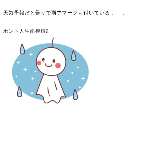
天気予報だと曇りで雨☂マークも付いている．．．
ホント人生雨模様⁈