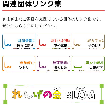
関連団体リンク集
子ども料理教室
ひとり親家庭の
子どもたちと親
でお母さんのお
お母さんと子ど
子ども食堂＆プ
御さんの居場所
手伝いができる
もの居場所！カ
ロの先生による
さまざまなご家庭を支援している団体のリンク集です。
＆子どもたちの
ようになろう！
フェランチ（軽
ひとり親家庭、
ダンスレッス
里やまの自然や
ぜひこちらもご活用ください。
成長を支える無
体験型子ども食
食＆弁当）＆食
障がい者のいる
ン。
農業体験、キャ
料塾
堂
材配布！
ご家庭を愛情い
練習日には夕食
ンプ等の野外活
絆
絆
絆
絆倶楽部について
絆れんげ塾について
絆カフェに
子どもの気
料理の基
楽しい親
っぱいの手作り
と食材配布でお
動を通じて子ど
持ちに寄り
本や家庭
子のひと
ご飯＆食材配布
母さんをサポー
もたちの心の成
添う無料
料理を学
ときを！
倶
れ
カ
で支援！
ト！
長を支援します
塾！
ぶ！
絆
絆
里
絆御飯について
絆蓮華組について
里やま絆村
楽
フードパ
ん
地域のお
フ
思いきり
ントリ
祭りに出
太陽の下
ー！
演中！
で遊ぼ
御
蓮
や
部
げ
ェ
う！
飯
華
ま
塾
組
絆