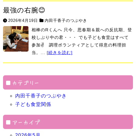
最強の右腕😊
2026年4月19日
内田千香子のつぶやき
相棒のRくんへ 只今、思春期＆親への反抗期、登
校しぶり中の君・・・ でも子ども食堂はすべて
参加✌ 調理ボランティアとして得意の料理担
当。...
[続きを読む]
カテゴリー
内田千香子のつぶやき
子ども食堂関係
アーカイブ
2026年5月