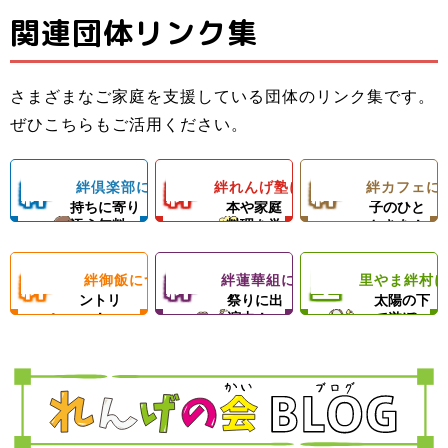
関連団体リンク集
子ども料理教室
ひとり親家庭の
子どもたちと親
でお母さんのお
お母さんと子ど
子ども食堂＆プ
御さんの居場所
手伝いができる
もの居場所！カ
ロの先生による
さまざまなご家庭を支援している団体のリンク集です。
＆子どもたちの
ようになろう！
フェランチ（軽
ひとり親家庭、
ダンスレッス
里やまの自然や
ぜひこちらもご活用ください。
成長を支える無
体験型子ども食
食＆弁当）＆食
障がい者のいる
ン。
農業体験、キャ
料塾
堂
材配布！
ご家庭を愛情い
練習日には夕食
ンプ等の野外活
絆
絆
絆
絆倶楽部について
絆れんげ塾について
絆カフェに
子どもの気
料理の基
楽しい親
っぱいの手作り
と食材配布でお
動を通じて子ど
持ちに寄り
本や家庭
子のひと
ご飯＆食材配布
母さんをサポー
もたちの心の成
添う無料
料理を学
ときを！
倶
れ
カ
で支援！
ト！
長を支援します
塾！
ぶ！
絆
絆
里
絆御飯について
絆蓮華組について
里やま絆村
楽
フードパ
ん
地域のお
フ
思いきり
ントリ
祭りに出
太陽の下
ー！
演中！
で遊ぼ
御
蓮
や
部
げ
ェ
う！
飯
華
ま
塾
組
絆