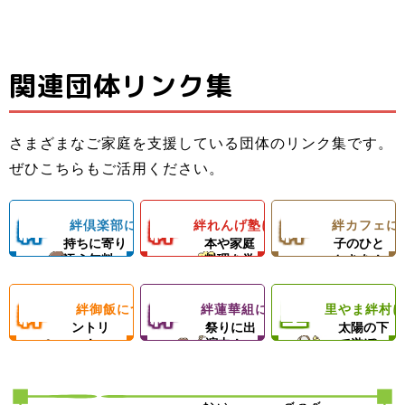
関連団体リンク集
子ども料理教室
ひとり親家庭の
子どもたちと親
でお母さんのお
お母さんと子ど
子ども食堂＆プ
御さんの居場所
手伝いができる
もの居場所！カ
ロの先生による
さまざまなご家庭を支援している団体のリンク集です。
＆子どもたちの
ようになろう！
フェランチ（軽
ひとり親家庭、
ダンスレッス
里やまの自然や
ぜひこちらもご活用ください。
成長を支える無
体験型子ども食
食＆弁当）＆食
障がい者のいる
ン。
農業体験、キャ
料塾
堂
材配布！
ご家庭を愛情い
練習日には夕食
ンプ等の野外活
絆
絆
絆
絆倶楽部について
絆れんげ塾について
絆カフェに
子どもの気
料理の基
楽しい親
っぱいの手作り
と食材配布でお
動を通じて子ど
持ちに寄り
本や家庭
子のひと
ご飯＆食材配布
母さんをサポー
もたちの心の成
添う無料
料理を学
ときを！
倶
れ
カ
で支援！
塾！
ト！
ぶ！
長を支援します
絆
絆
里
絆御飯について
絆蓮華組について
里やま絆村
楽
フードパ
ん
地域のお
フ
思いきり
ントリ
祭りに出
太陽の下
ー！
演中！
で遊ぼ
御
蓮
や
部
げ
ェ
う！