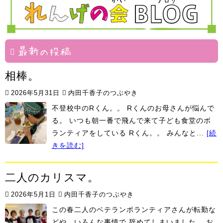
飯
華
ま
塾
組
絆
村
最新の投稿
相棒。
2026年5月31日
内田千香子のつぶやき
不登校中のRくん。。 Rくんのお母さんが悩んで
る。 いつも朝一番で飛んで来て子ども食堂のボ
ランティアをしている Rくん。。 みんなと...
[続
きを読む]
二人のカリスマ。
2026年5月1日
内田千香子のつぶやき
この春二人のベテランボランティアさんが転勤な
どや、いろんな事情で 辞めてしまいました。 お