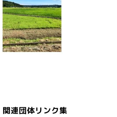
関連団体リンク集
子ども料理教室
ひとり親家庭の
子どもたちと親
でお母さんのお
お母さんと子ど