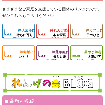
子ども食堂＆プ
御さんの居場所
手伝いができる
もの居場所！カ
ロの先生による
さまざまなご家庭を支援している団体のリンク集です。
＆子どもたちの
ようになろう！
フェランチ（軽
ひとり親家庭、
ダンスレッス
里やまの自然や
ぜひこちらもご活用ください。
成長を支える無
体験型子ども食
食＆弁当）＆食
障がい者のいる
ン。
農業体験、キャ
料塾
堂
材配布！
ご家庭を愛情い
練習日には夕食
ンプ等の野外活
絆
絆
絆
絆倶楽部について
絆れんげ塾について
絆カフェに
子どもの気
料理の基
楽しい親
っぱいの手作り
と食材配布でお
動を通じて子ど
持ちに寄り
本や家庭
子のひと
ご飯＆食材配布
母さんをサポー
もたちの心の成
添う無料
料理を学
ときを！
倶
れ
カ
で支援！
ト！
長を支援します
塾！
ぶ！
絆
絆
里
絆御飯について
絆蓮華組について
里やま絆村
楽
フードパ
ん
地域のお
フ
思いきり
ントリ
祭りに出
太陽の下
ー！
演中！
で遊ぼ
御
蓮
や
部
げ
ェ
う！
飯
華
ま
塾
組
絆
村
最新の投稿