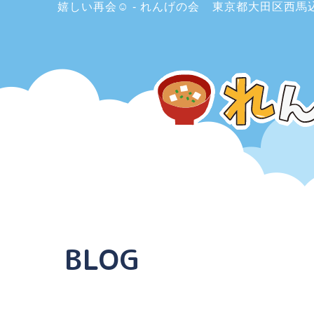
嬉しい再会☺ - れんげの会
東京都大田区西馬
BLOG