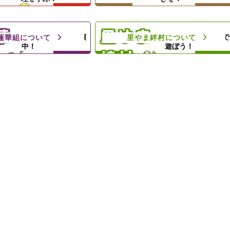
ェ
。
里やまの自然や農業体験、キャンプ
夕食と食材配布でお母さ
等の野外活動を通じて子どもたちの
ト！
心の成長を支援します
華
里やま
地域のお祭りに出演
思いきり太陽の下で
蓮華組について
里やま絆村について
中！
遊ぼう！
絆村