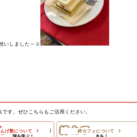
祝いしました～☺
教室でお母さんのお手伝
ひとり親家庭のお母さんと子どもの
集です。ぜひこちらもご活用ください。
ようになろう！体験型子
居場所！カフェランチ（軽食＆弁
当）＆食材配布！
ん
絆カフ
料理の基本や家庭料
楽しい親子のひとと
れんげ塾について
絆カフェについて
＆プロの先生によるダン
理を学ぶ！
きを！