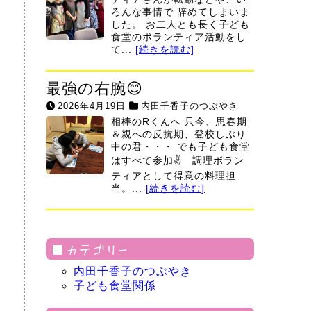
ろんな事情で 辞めてしまいま
した。 お二人とも長く子ども
食堂のボランティア活動をし
て...
[続きを読む]
最強の右腕😊
2026年4月19日
内田千香子のつぶやき
相棒のRくんへ 只今、思春期
＆親への反抗期、登校しぶり
中の君・・・ でも子ども食堂
はすべて参加✌ 調理ボラン
ティアとして得意の料理担
当。...
[続きを読む]
カテゴリー
内田千香子のつぶやき
子ども食堂関係