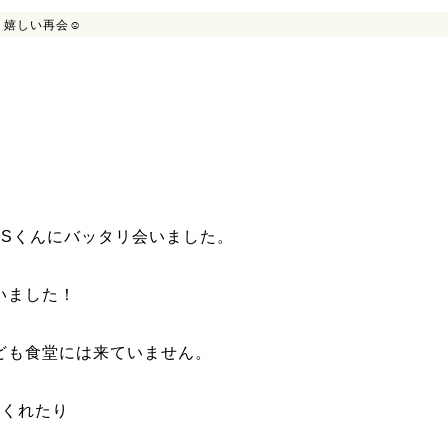
>
嬉しい再会☺
のSくんにバッタリ会いました。
いました！
ども食堂には来ていません。
てくれたり