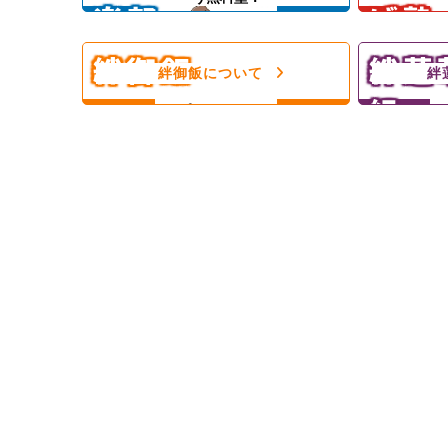
楽部
げ塾
ひとり親家庭、障がい者のいるご家
スレッスン
庭を愛情いっぱいの手作りご飯＆食
練習日には
材配布で支援！
んをサポー
絆御飯
絆蓮
フードパントリー！
絆御飯について
絆
組