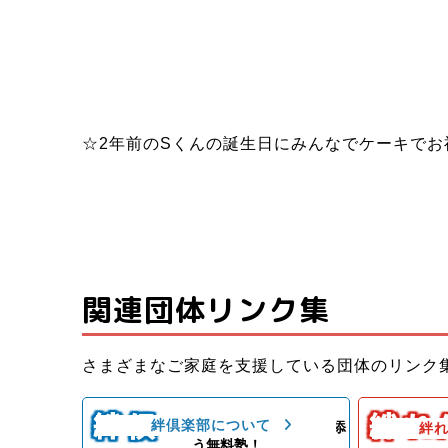
☆2年前のSくんの誕生日にみんなでケーキでお
関連団体リンク集
子ども料理
さまざまなご家庭を支援している団体のリンク
子どもたちと親御さんの居場所＆子
いができる
どもたちの成長を支える無料塾
ども食堂
絆倶
絆れ
絆倶楽部について
子どもの気持ちに寄り添
絆
子ども食堂
う無料塾！