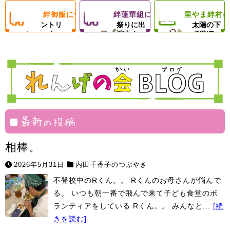
絆
絆
里
絆御飯について
絆蓮華組について
里やま絆村
楽
フードパ
ん
地域のお
フ
思いきり
ントリ
祭りに出
太陽の下
ー！
演中！
で遊ぼ
御
蓮
や
部
げ
ェ
う！
飯
華
ま
塾
組
絆
村
最新の投稿
相棒。
2026年5月31日
内田千香子のつぶやき
不登校中のRくん。。 Rくんのお母さんが悩んで
る。 いつも朝一番で飛んで来て子ども食堂のボ
ランティアをしている Rくん。。 みんなと...
[続
きを読む]