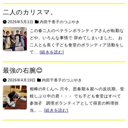
二人のカリスマ。
2026年5月1日
内田千香子のつぶやき
この春二人のベテランボランティアさんが転勤な
どや、いろんな事情で 辞めてしまいました。 お
二人とも長く子ども食堂のボランティア活動をし
て...
[続きを読む]
最強の右腕😊
2026年4月19日
内田千香子のつぶやき
相棒のRくんへ 只今、思春期＆親への反抗期、登
校しぶり中の君・・・ でも子ども食堂はすべて
参加✌ 調理ボランティアとして得意の料理担
当。...
[続きを読む]