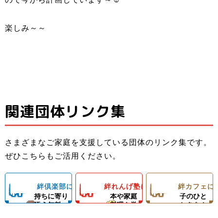
楽しみ～～
関連団体リンク集
子ども料理教室
ひとり親家庭の
子どもたちと親
でお母さんのお
お母さんと子ど
子ども食堂＆プ
御さんの居場所
手伝いができる
もの居場所！カ
ロの先生による
さまざまなご家庭を支援している団体のリンク集です。
＆子どもたちの
ようになろう！
フェランチ（軽
ひとり親家庭、
ダンスレッス
里やまの自然や
ぜひこちらもご活用ください。
成長を支える無
体験型子ども食
食＆弁当）＆食
障がい者のいる
ン。
農業体験、キャ
料塾
堂
材配布！
ご家庭を愛情い
練習日には夕食
ンプ等の野外活
絆
絆
絆
絆倶楽部について
絆れんげ塾について
絆カフェに
子どもの気
料理の基
楽しい親
っぱいの手作り
と食材配布でお
動を通じて子ど
持ちに寄り
本や家庭
子のひと
ご飯＆食材配布
母さんをサポー
もたちの心の成
添う無料
料理を学
ときを！
倶
れ
カ
で支援！
ト！
長を支援します
塾！
ぶ！