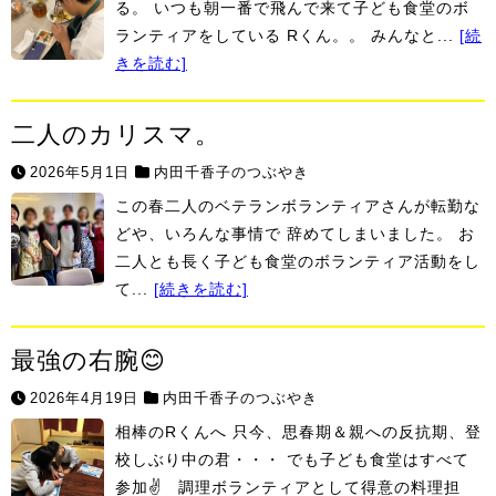
る。 いつも朝一番で飛んで来て子ども食堂のボ
ランティアをしている Rくん。。 みんなと...
[続
きを読む]
二人のカリスマ。
2026年5月1日
内田千香子のつぶやき
この春二人のベテランボランティアさんが転勤な
どや、いろんな事情で 辞めてしまいました。 お
二人とも長く子ども食堂のボランティア活動をし
て...
[続きを読む]
最強の右腕😊
2026年4月19日
内田千香子のつぶやき
相棒のRくんへ 只今、思春期＆親への反抗期、登
校しぶり中の君・・・ でも子ども食堂はすべて
参加✌ 調理ボランティアとして得意の料理担