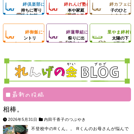
絆
絆
絆
絆倶楽部について
絆れんげ塾について
絆カフェに
子どもの気
料理の基
楽しい親
っぱいの手作り
と食材配布でお
動を通じて子ど
持ちに寄り
本や家庭
子のひと
ご飯＆食材配布
母さんをサポー
もたちの心の成
添う無料
料理を学
ときを！
倶
れ
カ
で支援！
ト！
長を支援します
塾！
ぶ！
絆
絆
里
絆御飯について
絆蓮華組について
里やま絆村
楽
フードパ
ん
地域のお
フ
思いきり
ントリ
祭りに出
太陽の下
ー！
演中！
で遊ぼ
御
蓮
や
部
げ
ェ
う！
飯
華
ま
塾
組
絆
村
最新の投稿
相棒。
2026年5月31日
内田千香子のつぶやき
不登校中のRくん。。 Rくんのお母さんが悩んで