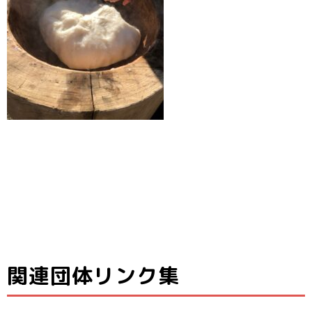
関連団体リンク集
子ども料理教室
ひとり親家庭の
子どもたちと親
でお母さんのお
お母さんと子ど
子ども食堂＆プ
御さんの居場所
手伝いができる
もの居場所！カ