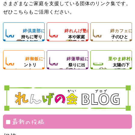
ロの先生による
さまざまなご家庭を支援している団体のリンク集です。
＆子どもたちの
ようになろう！
フェランチ（軽
ひとり親家庭、
ダンスレッス
里やまの自然や
ぜひこちらもご活用ください。
成長を支える無
体験型子ども食
食＆弁当）＆食
障がい者のいる
ン。
農業体験、キャ
料塾
堂
材配布！
ご家庭を愛情い
練習日には夕食
ンプ等の野外活
絆
絆
絆
絆倶楽部について
絆れんげ塾について
絆カフェに
子どもの気
料理の基
楽しい親
っぱいの手作り
と食材配布でお
動を通じて子ど
持ちに寄り
本や家庭
子のひと
ご飯＆食材配布
母さんをサポー
もたちの心の成
添う無料
料理を学
ときを！
倶
れ
カ
で支援！
ト！
長を支援します
塾！
ぶ！
絆
絆
里
絆御飯について
絆蓮華組について
里やま絆村
楽
フードパ
ん
地域のお
フ
思いきり
ントリ
祭りに出
太陽の下
ー！
演中！
で遊ぼ
御
蓮
や
部
げ
ェ
う！
飯
華
ま
塾
組
絆
村
最新の投稿