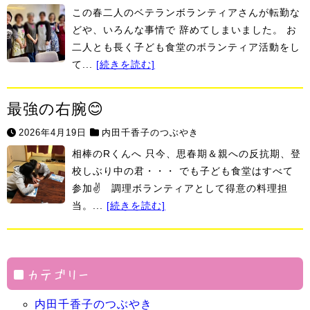
この春二人のベテランボランティアさんが転勤な
どや、いろんな事情で 辞めてしまいました。 お
二人とも長く子ども食堂のボランティア活動をし
て...
[続きを読む]
最強の右腕😊
2026年4月19日
内田千香子のつぶやき
相棒のRくんへ 只今、思春期＆親への反抗期、登
校しぶり中の君・・・ でも子ども食堂はすべて
参加✌ 調理ボランティアとして得意の料理担
当。...
[続きを読む]
カテゴリー
内田千香子のつぶやき