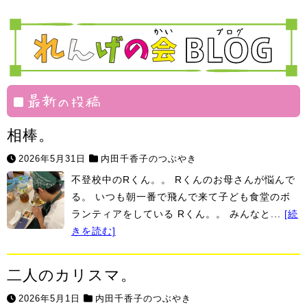
部
げ
ェ
飯
華
ま
塾
組
絆
村
最新の投稿
相棒。
2026年5月31日
内田千香子のつぶやき
不登校中のRくん。。 Rくんのお母さんが悩んで
る。 いつも朝一番で飛んで来て子ども食堂のボ
ランティアをしている Rくん。。 みんなと...
[続
きを読む]
二人のカリスマ。
2026年5月1日
内田千香子のつぶやき