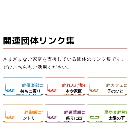
関連団体リンク集
子ども料理教室
ひとり親家庭の
子どもたちと親
でお母さんのお
お母さんと子ど
子ども食堂＆プ
御さんの居場所
手伝いができる
もの居場所！カ
ロの先生による
さまざまなご家庭を支援している団体のリンク集です。
＆子どもたちの
ようになろう！
フェランチ（軽
ひとり親家庭、
ダンスレッス
里やまの自然や
ぜひこちらもご活用ください。
成長を支える無
体験型子ども食
食＆弁当）＆食
障がい者のいる
ン。
農業体験、キャ
料塾
堂
材配布！
ご家庭を愛情い
練習日には夕食
ンプ等の野外活
絆
絆
絆
絆倶楽部について
絆れんげ塾について
絆カフェに
子どもの気
料理の基
楽しい親
っぱいの手作り
と食材配布でお
動を通じて子ど
持ちに寄り
本や家庭
子のひと
ご飯＆食材配布
母さんをサポー
もたちの心の成
添う無料
料理を学
ときを！
倶
れ
カ
で支援！
ト！
長を支援します
塾！
ぶ！
絆
絆
里
絆御飯について
絆蓮華組について
里やま絆村
楽
フードパ
ん
地域のお
フ
思いきり
ントリ
祭りに出
太陽の下
ー！
演中！
で遊ぼ
御
蓮
や
う！