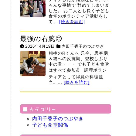
ろんな事情で 辞めてしまいま
した。 お二人とも長く子ども
食堂のボランティア活動をし
て...
[続きを読む]
最強の右腕😊
2026年4月19日
内田千香子のつぶやき
相棒のRくんへ 只今、思春期
＆親への反抗期、登校しぶり
中の君・・・ でも子ども食堂
はすべて参加✌ 調理ボラン
ティアとして得意の料理担
当。...
[続きを読む]
カテゴリー
内田千香子のつぶやき
子ども食堂関係