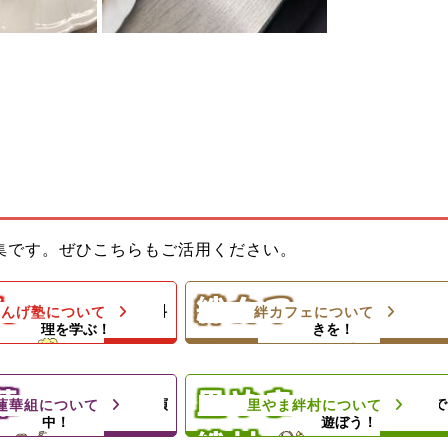
教室でお母さんのお手伝
ひとり親家庭のお母さんと子どもの
集です。ぜひこちらもご活用ください。
ようになろう！体験型子
居場所！カフェランチ（軽食＆弁
当）＆食材配布！
ん
絆カフ
料理の基本や家庭料
楽しい親子のひとと
れんげ塾について
絆カフェについて
＆プロの先生によるダン
理を学ぶ！
きを！
ェ
。
里やまの自然や農業体験、キャンプ
夕食と食材配布でお母さ
等の野外活動を通じて子どもたちの
ト！
心の成長を支援します
華
里やま
地域のお祭りに出演
思いきり太陽の下で
蓮華組について
里やま絆村について
中！
遊ぼう！
絆村