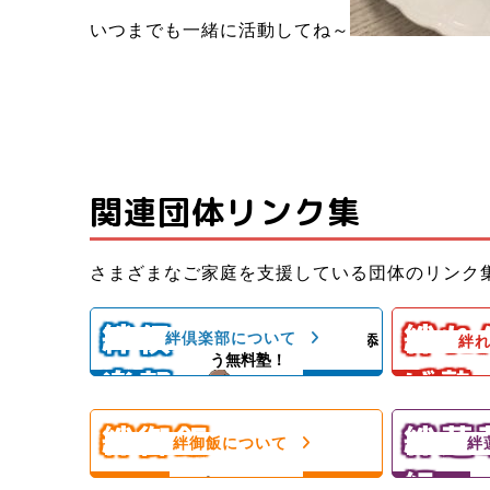
いつまでも一緒に活動してね～
関連団体リンク集
子ども料理
さまざまなご家庭を支援している団体のリンク
子どもたちと親御さんの居場所＆子
いができる
どもたちの成長を支える無料塾
ども食堂
絆倶
絆れ
絆倶楽部について
子どもの気持ちに寄り添
絆
子ども食堂
う無料塾！
楽部
げ塾
ひとり親家庭、障がい者のいるご家
スレッスン
庭を愛情いっぱいの手作りご飯＆食
練習日には
材配布で支援！
んをサポー
絆御飯
絆蓮
フードパントリー！
絆御飯について
絆
組