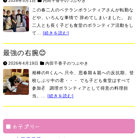
2026年5月1日
内田千香子のつぶやき
この春二人のベテランボランティアさんが転勤な
どや、いろんな事情で 辞めてしまいました。 お
二人とも長く子ども食堂のボランティア活動をし
て...
[続きを読む]
最強の右腕😊
2026年4月19日
内田千香子のつぶやき
相棒のRくんへ 只今、思春期＆親への反抗期、登
校しぶり中の君・・・ でも子ども食堂はすべて
参加✌ 調理ボランティアとして得意の料理担
当。...
[続きを読む]
カテゴリー