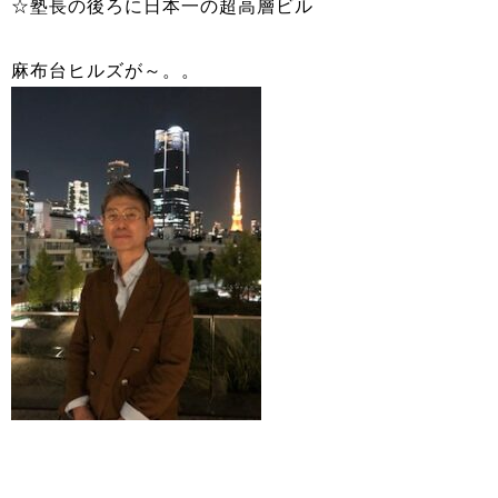
☆塾長の後ろに日本一の超高層ビル
麻布台ヒルズが～。。