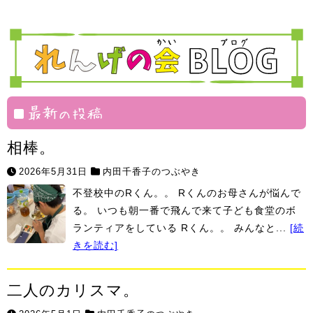
御
蓮
や
部
げ
ェ
う！
飯
華
ま
塾
組
絆
村
最新の投稿
相棒。
2026年5月31日
内田千香子のつぶやき
不登校中のRくん。。 Rくんのお母さんが悩んで
る。 いつも朝一番で飛んで来て子ども食堂のボ
ランティアをしている Rくん。。 みんなと...
[続
きを読む]
二人のカリスマ。