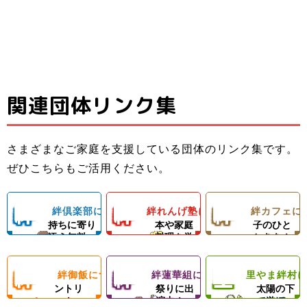
関連団体リンク集
子ども料理教室
ひとり親家庭の
子どもたちと親
でお母さんのお
お母さんと子ど
子ども食堂＆プ
御さんの居場所
手伝いができる
もの居場所！カ
ロの先生による
さまざまなご家庭を支援している団体のリンク集です。
＆子どもたちの
ようになろう！
フェランチ（軽
ひとり親家庭、
ダンスレッス
里やまの自然や
ぜひこちらもご活用ください。
成長を支える無
体験型子ども食
食＆弁当）＆食
障がい者のいる
ン。
農業体験、キャ
料塾
堂
材配布！
ご家庭を愛情い
練習日には夕食
ンプ等の野外活
絆
絆
絆
絆倶楽部について
絆れんげ塾について
絆カフェに
子どもの気
料理の基
楽しい親
っぱいの手作り
と食材配布でお
動を通じて子ど
持ちに寄り
本や家庭
子のひと
ご飯＆食材配布
母さんをサポー
もたちの心の成
添う無料
料理を学
ときを！
倶
れ
カ
で支援！
ト！
長を支援します
塾！
ぶ！
絆
絆
里
絆御飯について
絆蓮華組について
里やま絆村
楽
フードパ
ん
地域のお
フ
思いきり
ントリ
祭りに出
太陽の下
ー！
演中！
で遊ぼ