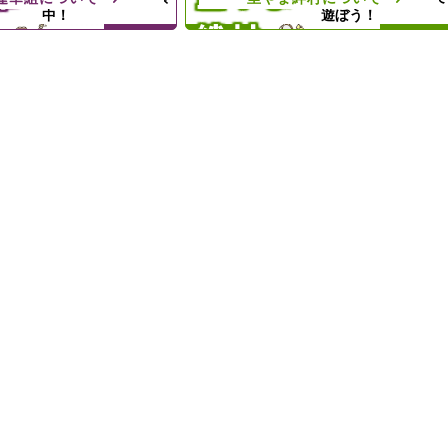
中！
遊ぼう！
絆村