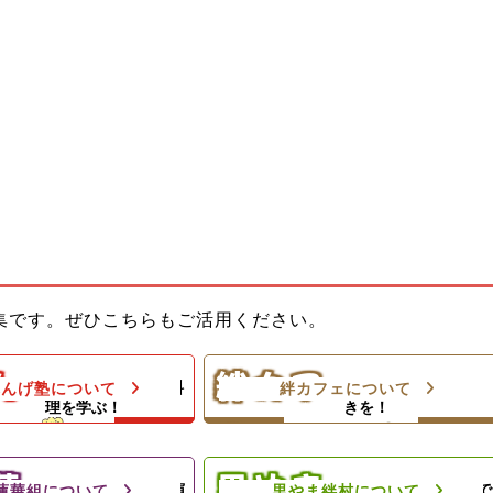
教室でお母さんのお手伝
ひとり親家庭のお母さんと子どもの
集です。ぜひこちらもご活用ください。
ようになろう！体験型子
居場所！カフェランチ（軽食＆弁
当）＆食材配布！
ん
絆カフ
料理の基本や家庭料
楽しい親子のひとと
れんげ塾について
絆カフェについて
＆プロの先生によるダン
理を学ぶ！
きを！
ェ
。
里やまの自然や農業体験、キャンプ
夕食と食材配布でお母さ
等の野外活動を通じて子どもたちの
ト！
心の成長を支援します
華
里やま
地域のお祭りに出演
思いきり太陽の下で
蓮華組について
里やま絆村について