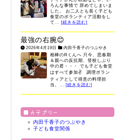
ろんな事情で 辞めてしまいま
した。 お二人とも長く子ども
食堂のボランティア活動をし
て...
[続きを読む]
最強の右腕😊
2026年4月19日
内田千香子のつぶやき
相棒のRくんへ 只今、思春期
＆親への反抗期、登校しぶり
中の君・・・ でも子ども食堂
はすべて参加✌ 調理ボラン
ティアとして得意の料理担
当。...
[続きを読む]
カテゴリー
内田千香子のつぶやき
子ども食堂関係