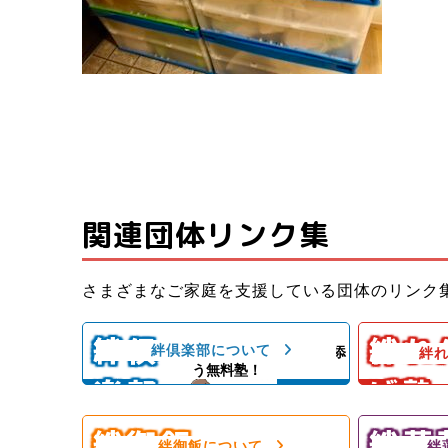
関連団体リンク集
子ども料理
さまざまなご家庭を支援している団体のリンク
子どもたちと親御さんの居場所＆子
いができる
どもたちの成長を支える無料塾
ども食堂
絆倶
絆れ
絆倶楽部について
子どもの気持ちに寄り添
絆
子ども食堂
う無料塾！
楽部
げ塾
ひとり親家庭、障がい者のいるご家
スレッスン
庭を愛情いっぱいの手作りご飯＆食
練習日には
材配布で支援！
んをサポー
絆御飯
絆蓮
フードパントリー！
絆御飯について
絆