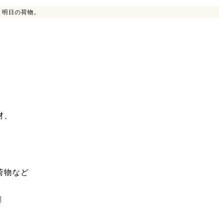
>
明日の荷物。
材、
荷物など
✌