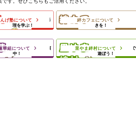
教室でお母さんのお手伝
ひとり親家庭のお母さんと子どもの
集です。ぜひこちらもご活用ください。
ようになろう！体験型子
居場所！カフェランチ（軽食＆弁
当）＆食材配布！
ん
絆カフ
料理の基本や家庭料
楽しい親子のひとと
れんげ塾について
絆カフェについて
＆プロの先生によるダン
理を学ぶ！
きを！
ェ
。
里やまの自然や農業体験、キャンプ
夕食と食材配布でお母さ
等の野外活動を通じて子どもたちの
ト！
心の成長を支援します
華
里やま
地域のお祭りに出演
思いきり太陽の下で
蓮華組について
里やま絆村について
中！
遊ぼう！
絆村