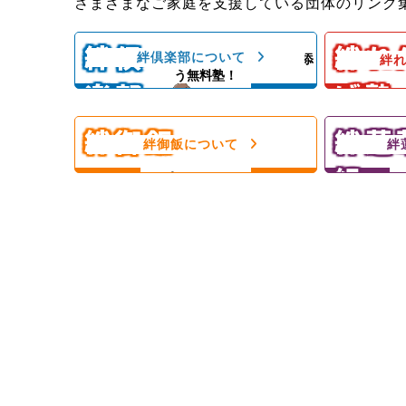
子ども料理
さまざまなご家庭を支援している団体のリンク
子どもたちと親御さんの居場所＆子
いができる
どもたちの成長を支える無料塾
ども食堂
絆倶
絆れ
絆倶楽部について
子どもの気持ちに寄り添
絆
子ども食堂
う無料塾！
楽部
げ塾
ひとり親家庭、障がい者のいるご家
スレッスン
庭を愛情いっぱいの手作りご飯＆食
練習日には
材配布で支援！
んをサポー
絆御飯
絆蓮
フードパントリー！
絆御飯について
絆
組