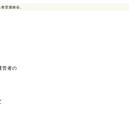
も食堂連絡会。
運営者の
て