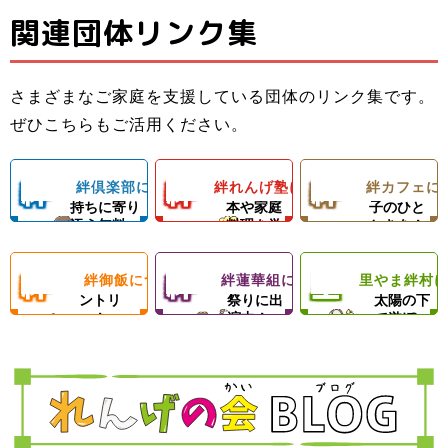
関連団体リンク集
子ども料理教室
ひとり親家庭の
子どもたちと親
でお母さんのお
お母さんと子ど
子ども食堂＆プ
御さんの居場所
手伝いができる
もの居場所！カ
ロの先生による
さまざまなご家庭を支援している団体のリンク集です。
＆子どもたちの
ようになろう！
フェランチ（軽
ひとり親家庭、
ダンスレッス
里やまの自然や
ぜひこちらもご活用ください。
成長を支える無
体験型子ども食
食＆弁当）＆食
障がい者のいる
ン。
農業体験、キャ
料塾
堂
材配布！
ご家庭を愛情い
練習日には夕食
ンプ等の野外活
絆
絆
絆
絆倶楽部について
絆れんげ塾について
絆カフェに
子どもの気
料理の基
楽しい親
っぱいの手作り
と食材配布でお
動を通じて子ど
持ちに寄り
本や家庭
子のひと
ご飯＆食材配布
母さんをサポー
もたちの心の成
添う無料
料理を学
ときを！
倶
れ
カ
で支援！
ト！
長を支援します
塾！
ぶ！
絆
絆
里
絆御飯について
絆蓮華組について
里やま絆村
楽
フードパ
ん
地域のお
フ
思いきり
ントリ
祭りに出
太陽の下
ー！
演中！
で遊ぼ
御
蓮
や
部
げ
ェ
う！
飯
華
ま
塾
組
絆