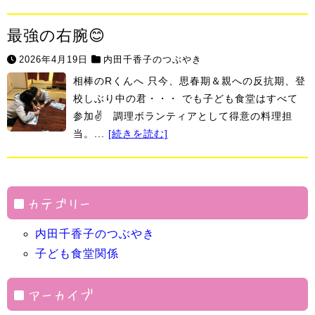
最強の右腕😊
2026年4月19日
内田千香子のつぶやき
相棒のRくんへ 只今、思春期＆親への反抗期、登
校しぶり中の君・・・ でも子ども食堂はすべて
参加✌ 調理ボランティアとして得意の料理担
当。...
[続きを読む]
カテゴリー
内田千香子のつぶやき
子ども食堂関係
アーカイブ