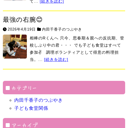
て...
[続きを読む]
最強の右腕😊
2026年4月19日
内田千香子のつぶやき
相棒のRくんへ 只今、思春期＆親への反抗期、登
校しぶり中の君・・・ でも子ども食堂はすべて
参加✌ 調理ボランティアとして得意の料理担
当。...
[続きを読む]
カテゴリー
内田千香子のつぶやき
子ども食堂関係
アーカイブ