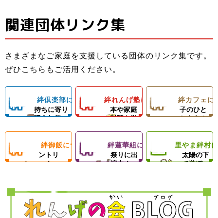
関連団体リンク集
子ども料理教室
ひとり親家庭の
子どもたちと親
でお母さんのお
お母さんと子ど
子ども食堂＆プ
御さんの居場所
手伝いができる
もの居場所！カ
ロの先生による
さまざまなご家庭を支援している団体のリンク集です。
＆子どもたちの
ようになろう！
フェランチ（軽
ひとり親家庭、
ダンスレッス
里やまの自然や
ぜひこちらもご活用ください。
成長を支える無
体験型子ども食
食＆弁当）＆食
障がい者のいる
ン。
農業体験、キャ
料塾
堂
材配布！
ご家庭を愛情い
練習日には夕食
ンプ等の野外活
絆
絆
絆
絆倶楽部について
絆れんげ塾について
絆カフェに
子どもの気
料理の基
楽しい親
っぱいの手作り
と食材配布でお
動を通じて子ど
持ちに寄り
本や家庭
子のひと
ご飯＆食材配布
母さんをサポー
もたちの心の成
添う無料
料理を学
ときを！
倶
れ
カ
で支援！
ト！
長を支援します
塾！
ぶ！
絆
絆
里
絆御飯について
絆蓮華組について
里やま絆村
楽
フードパ
ん
地域のお
フ
思いきり
ントリ
祭りに出
太陽の下
ー！
演中！
で遊ぼ
御
蓮
や
部
げ
ェ
う！
飯
華
ま
塾