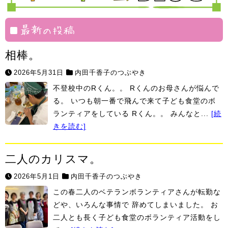
組
絆
村
最新の投稿
相棒。
2026年5月31日
内田千香子のつぶやき
不登校中のRくん。。 Rくんのお母さんが悩んで
る。 いつも朝一番で飛んで来て子ども食堂のボ
ランティアをしている Rくん。。 みんなと...
[続
きを読む]
二人のカリスマ。
2026年5月1日
内田千香子のつぶやき
この春二人のベテランボランティアさんが転勤な
どや、いろんな事情で 辞めてしまいました。 お
二人とも長く子ども食堂のボランティア活動をし