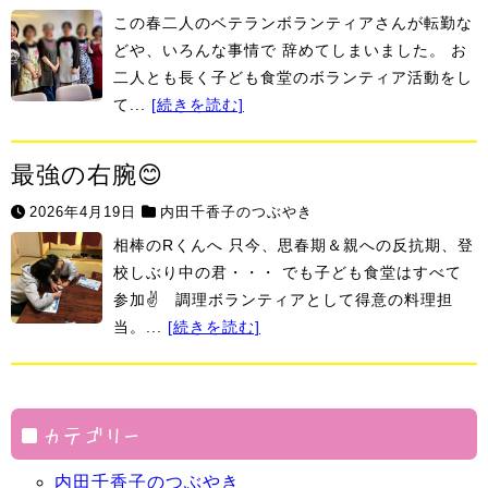
この春二人のベテランボランティアさんが転勤な
どや、いろんな事情で 辞めてしまいました。 お
二人とも長く子ども食堂のボランティア活動をし
て...
[続きを読む]
最強の右腕😊
2026年4月19日
内田千香子のつぶやき
相棒のRくんへ 只今、思春期＆親への反抗期、登
校しぶり中の君・・・ でも子ども食堂はすべて
参加✌ 調理ボランティアとして得意の料理担
当。...
[続きを読む]
カテゴリー
内田千香子のつぶやき