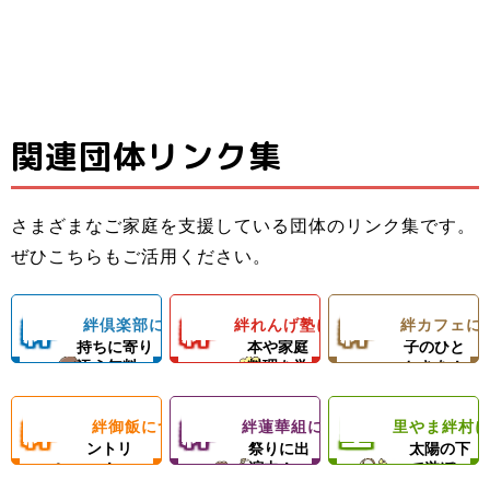
関連団体リンク集
子ども料理教室
ひとり親家庭の
子どもたちと親
でお母さんのお
お母さんと子ど
子ども食堂＆プ
御さんの居場所
手伝いができる
もの居場所！カ
ロの先生による
さまざまなご家庭を支援している団体のリンク集です。
＆子どもたちの
ようになろう！
フェランチ（軽
ひとり親家庭、
ダンスレッス
里やまの自然や
ぜひこちらもご活用ください。
成長を支える無
体験型子ども食
食＆弁当）＆食
障がい者のいる
ン。
農業体験、キャ
料塾
堂
材配布！
ご家庭を愛情い
練習日には夕食
ンプ等の野外活
絆
絆
絆
絆倶楽部について
絆れんげ塾について
絆カフェに
子どもの気
料理の基
楽しい親
っぱいの手作り
と食材配布でお
動を通じて子ど
持ちに寄り
本や家庭
子のひと
ご飯＆食材配布
母さんをサポー
もたちの心の成
添う無料
料理を学
ときを！
倶
れ
カ
で支援！
ト！
長を支援します
塾！
ぶ！
絆
絆
里
絆御飯について
絆蓮華組について
里やま絆村
楽
フードパ
ん
地域のお
フ
思いきり
ントリ
祭りに出
太陽の下
ー！
演中！
で遊ぼ
御
蓮
や
う！