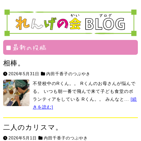
部
げ
ェ
飯
華
ま
塾
組
絆
村
最新の投稿
相棒。
2026年5月31日
内田千香子のつぶやき
不登校中のRくん。。 Rくんのお母さんが悩んで
る。 いつも朝一番で飛んで来て子ども食堂のボ
ランティアをしている Rくん。。 みんなと...
[続
きを読む]
二人のカリスマ。
2026年5月1日
内田千香子のつぶやき