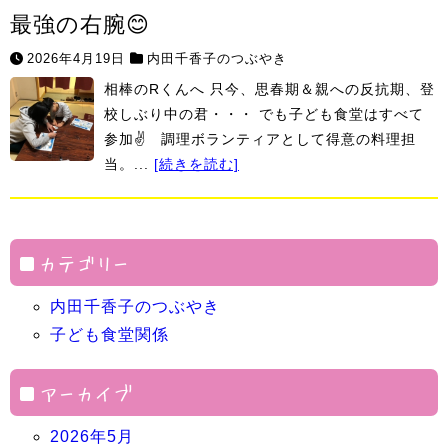
最強の右腕😊
2026年4月19日
内田千香子のつぶやき
相棒のRくんへ 只今、思春期＆親への反抗期、登
校しぶり中の君・・・ でも子ども食堂はすべて
参加✌ 調理ボランティアとして得意の料理担
当。...
[続きを読む]
カテゴリー
内田千香子のつぶやき
子ども食堂関係
アーカイブ
2026年5月