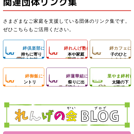
関連団体リンク集
子どもたちと親
でお母さんのお
お母さんと子ど
子ども食堂＆プ
御さんの居場所
手伝いができる
もの居場所！カ
ロの先生による
さまざまなご家庭を支援している団体のリンク集です。
＆子どもたちの
ようになろう！
フェランチ（軽
ひとり親家庭、
ダンスレッス
里やまの自然や
ぜひこちらもご活用ください。
成長を支える無
体験型子ども食
食＆弁当）＆食
障がい者のいる
ン。
農業体験、キャ
料塾
堂
材配布！
ご家庭を愛情い
練習日には夕食
ンプ等の野外活
絆
絆
絆
絆倶楽部について
絆れんげ塾について
絆カフェに
子どもの気
料理の基
楽しい親
っぱいの手作り
と食材配布でお
動を通じて子ど
持ちに寄り
本や家庭
子のひと
ご飯＆食材配布
母さんをサポー
もたちの心の成
添う無料
料理を学
ときを！
倶
れ
カ
で支援！
ト！
長を支援します
塾！
ぶ！
絆
絆
里
絆御飯について
絆蓮華組について
里やま絆村
楽
フードパ
ん
地域のお
フ
思いきり
ントリ
祭りに出
太陽の下
ー！
演中！
で遊ぼ
御
蓮
や
部
げ
ェ
う！
飯
華
ま
塾
組
絆