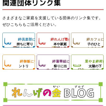
関連団体リンク集
子ども料理教室
ひとり親家庭の
子どもたちと親
でお母さんのお
お母さんと子ど
子ども食堂＆プ
御さんの居場所
手伝いができる
もの居場所！カ
ロの先生による
さまざまなご家庭を支援している団体のリンク集です。
＆子どもたちの
ようになろう！
フェランチ（軽
ひとり親家庭、
ダンスレッス
里やまの自然や
ぜひこちらもご活用ください。
成長を支える無
体験型子ども食
食＆弁当）＆食
障がい者のいる
ン。
農業体験、キャ
料塾
堂
材配布！
ご家庭を愛情い
練習日には夕食
ンプ等の野外活
絆
絆
絆
絆倶楽部について
絆れんげ塾について
絆カフェに
子どもの気
料理の基
楽しい親
っぱいの手作り
と食材配布でお
動を通じて子ど
持ちに寄り
本や家庭
子のひと
ご飯＆食材配布
母さんをサポー
もたちの心の成
添う無料
料理を学
ときを！
倶
れ
カ
で支援！
ト！
長を支援します
塾！
ぶ！
絆
絆
里
絆御飯について
絆蓮華組について
里やま絆村
楽
フードパ
ん
地域のお
フ
思いきり
ントリ
祭りに出
太陽の下
ー！
演中！
で遊ぼ
御
蓮
や
部
げ
ェ
う！
飯
華
ま
塾
組
絆