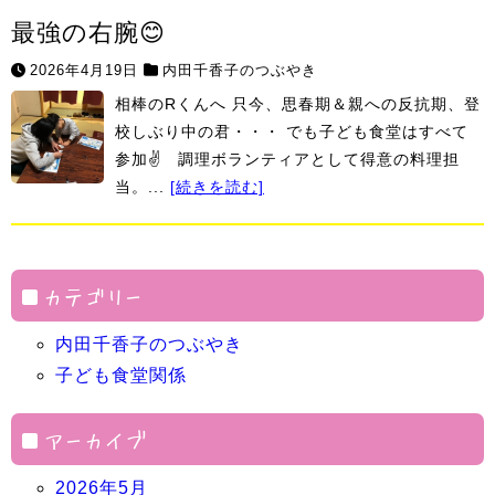
最強の右腕😊
2026年4月19日
内田千香子のつぶやき
相棒のRくんへ 只今、思春期＆親への反抗期、登
校しぶり中の君・・・ でも子ども食堂はすべて
参加✌ 調理ボランティアとして得意の料理担
当。...
[続きを読む]
カテゴリー
内田千香子のつぶやき
子ども食堂関係
アーカイブ
2026年5月