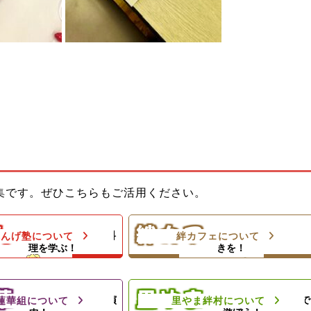
教室でお母さんのお手伝
ひとり親家庭のお母さんと子どもの
集です。ぜひこちらもご活用ください。
ようになろう！体験型子
居場所！カフェランチ（軽食＆弁
当）＆食材配布！
ん
絆カフ
料理の基本や家庭料
楽しい親子のひとと
れんげ塾について
絆カフェについて
＆プロの先生によるダン
理を学ぶ！
きを！
ェ
。
里やまの自然や農業体験、キャンプ
夕食と食材配布でお母さ
等の野外活動を通じて子どもたちの
ト！
心の成長を支援します
華
里やま
地域のお祭りに出演
思いきり太陽の下で
蓮華組について
里やま絆村について