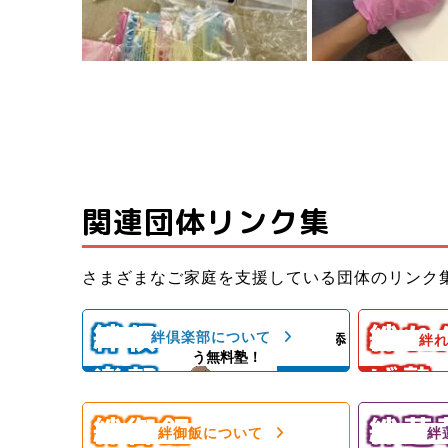
関連団体リンク集
子ども料理
さまざまなご家庭を支援している団体のリンク
子どもたちと親御さんの居場所＆子
いができる
どもたちの成長を支える無料塾
ども食堂
絆倶
絆れ
絆倶楽部について
子どもの気持ちに寄り添
絆
子ども食堂
う無料塾！
楽部
げ塾
ひとり親家庭、障がい者のいるご家
スレッスン
庭を愛情いっぱいの手作りご飯＆食
練習日には
材配布で支援！
んをサポー
絆御飯
絆蓮
フードパントリー！
絆御飯について
絆