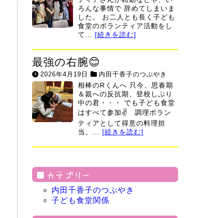
ろんな事情で 辞めてしまいま
した。 お二人とも長く子ども
食堂のボランティア活動をし
て...
[続きを読む]
最強の右腕😊
2026年4月19日
内田千香子のつぶやき
相棒のRくんへ 只今、思春期
＆親への反抗期、登校しぶり
中の君・・・ でも子ども食堂
はすべて参加✌ 調理ボラン
ティアとして得意の料理担
当。...
[続きを読む]
カテゴリー
内田千香子のつぶやき
子ども食堂関係