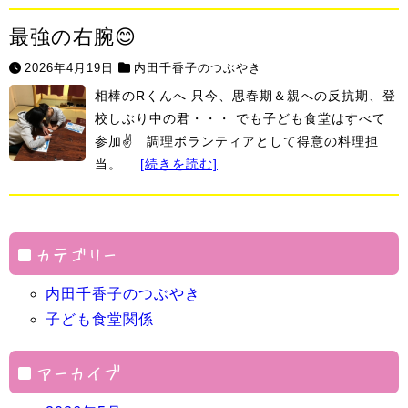
最強の右腕😊
2026年4月19日
内田千香子のつぶやき
相棒のRくんへ 只今、思春期＆親への反抗期、登
校しぶり中の君・・・ でも子ども食堂はすべて
参加✌ 調理ボランティアとして得意の料理担
当。...
[続きを読む]
カテゴリー
内田千香子のつぶやき
子ども食堂関係
アーカイブ