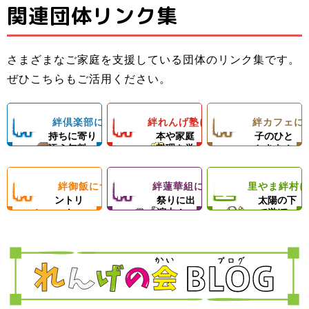
関連団体リンク集
子ども料理教室
ひとり親家庭の
子どもたちと親
でお母さんのお
お母さんと子ど
子ども食堂＆プ
御さんの居場所
手伝いができる
もの居場所！カ
ロの先生による
さまざまなご家庭を支援している団体のリンク集です。
＆子どもたちの
ようになろう！
フェランチ（軽
ひとり親家庭、
ダンスレッス
里やまの自然や
ぜひこちらもご活用ください。
成長を支える無
体験型子ども食
食＆弁当）＆食
障がい者のいる
ン。
農業体験、キャ
料塾
堂
材配布！
ご家庭を愛情い
練習日には夕食
ンプ等の野外活
絆
絆
絆
絆倶楽部について
絆れんげ塾について
絆カフェに
子どもの気
料理の基
楽しい親
っぱいの手作り
と食材配布でお
動を通じて子ど
持ちに寄り
本や家庭
子のひと
ご飯＆食材配布
母さんをサポー
もたちの心の成
添う無料
料理を学
ときを！
倶
れ
カ
で支援！
ト！
長を支援します
塾！
ぶ！
絆
絆
里
絆御飯について
絆蓮華組について
里やま絆村
楽
フードパ
ん
地域のお
フ
思いきり
ントリ
祭りに出
太陽の下
ー！
演中！
で遊ぼ
御
蓮
や
部
げ
ェ
う！
飯
華
ま
塾
組
絆